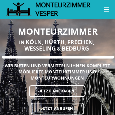
MONTEURZIMMER
KÖLN
HÜRTH
FRECHEN
IN
,
,
,
WESSELING
BEDBURG
&
WIR BIETEN UND VERMITTELN IHNEN KOMPLETT
MÖBLIERTE MONTEURZIMMER UND
MONTEURWOHNUNGEN
JETZT ANFRAGEN
JETZT ANRUFEN