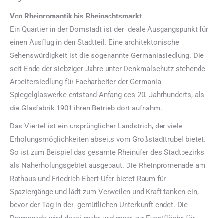
Von Rheinromantik bis Rheinachtsmarkt
Ein Quartier in der Domstadt ist der ideale Ausgangspunkt für
einen Ausflug in den Stadtteil. Eine architektonische
Sehenswürdigkeit ist die sogenannte Germaniasiedlung. Die
seit Ende der siebziger Jahre unter Denkmalschutz stehende
Arbeitersiedlung für Facharbeiter der Germania
Spiegelglaswerke entstand Anfang des 20. Jahrhunderts, als
die Glasfabrik 1901 ihren Betrieb dort aufnahm.
Das Viertel ist ein ursprünglicher Landstrich, der viele
Erholungsmöglichkeiten abseits vom Großstadttrubel bietet.
So ist zum Beispiel das gesamte Rheinufer des Stadtbezirks
als Naherholungsgebiet ausgebaut. Die Rheinpromenade am
Rathaus und Friedrich-Ebert-Ufer bietet Raum für
Spaziergänge und lädt zum Verweilen und Kraft tanken ein,
bevor der Tag in der gemütlichen Unterkunft endet. Die
Promenade wird dabei mehr und mehr zur Eventfläche für